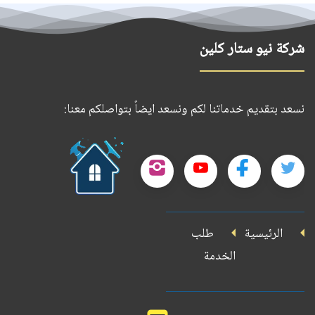
شركة نيو ستار كلين
نسعد بتقديم خدماتنا لكم ونسعد ايضاً بتواصلكم معنا:
حمل
تطبيقنا
تابعنا
تابعنا
تابعنا
تابعنا
على
على
على
على
على
جوجل
الرئيسية
طلب
بلاي
تويتر
فيسبوك
يوتيوب
إنستجرام
الخدمة